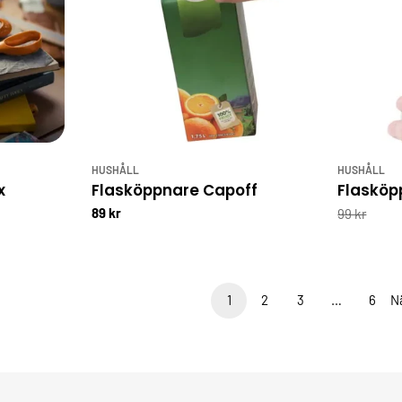
HUSHÅLL
HUSHÅLL
x
Flasköppnare Capoff
Flasköp
89 kr
99 kr
1
2
3
…
6
N