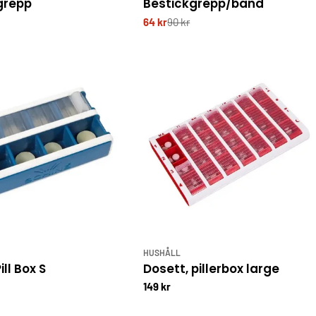
grepp
Bestickgrepp/band
64 kr
90 kr
HUSHÅLL
ill Box S
Dosett, pillerbox large
149 kr