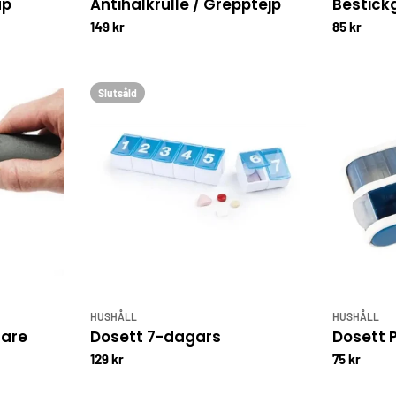
ap
Antihalkrulle / Grepptejp
Bestick
149 kr
85 kr
Slutsåld
HUSHÅLL
HUSHÅLL
nare
Dosett 7-dagars
Dosett P
129 kr
75 kr