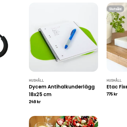
Slutsåld
HUSHÅLL
HUSHÅLL
Dycem Antihalkunderlägg
Etac Fix
18x25 cm
775 kr
249 kr