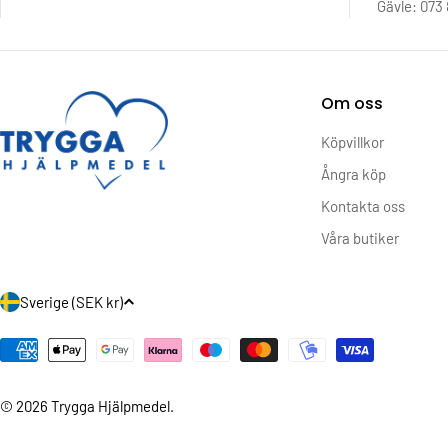
Gävle: 073 
Om oss
Köpvillkor
Ångra köp
Kontakta oss
Våra butiker
L
Sverige (SEK kr)
a
Betalningsmetoder
n
© 2026
Trygga Hjälpmedel
.
d