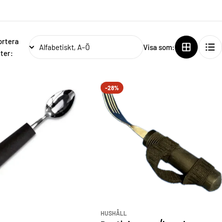
ortera
Visa som:
ter:
-28%
HUSHÅLL