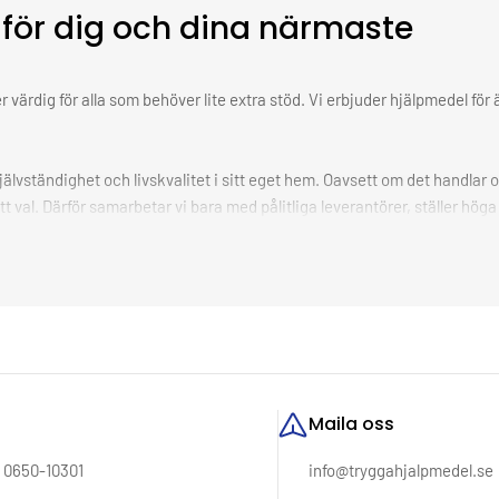
för dig och dina närmaste
r värdig för alla som behöver lite extra stöd. Vi erbjuder hjälpmedel fö
självständighet och livskvalitet i sitt eget hem. Oavsett om det handlar
tt val. Därför samarbetar vi bara med pålitliga leverantörer, ställer hö
usch. En lättare vardag. En känsla av kontroll.
tion.
Maila oss
: 0650-10301
info@tryggahjalpmedel.se