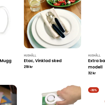
HUSHÅLL
HUSHÅLL
/Mugg
Etac, Vinklad sked
Extra ba
modell
219 kr
32 kr
-30%