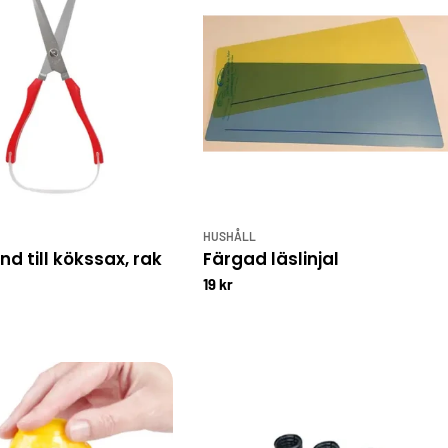
HUSHÅLL
nd till kökssax, rak
Färgad läslinjal
19 kr