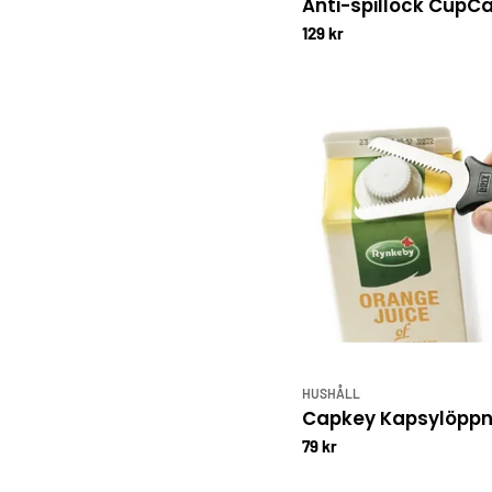
Anti-spillock CupC
129 kr
HUSHÅLL
Capkey Kapsylöpp
79 kr