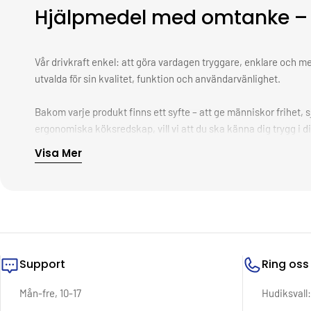
Hjälpmedel med omtanke – 
Vår drivkraft enkel: att göra vardagen tryggare, enklare och me
utvalda för sin kvalitet, funktion och användarvänlighet.
Bakom varje produkt finns ett syfte – att ge människor frihet, 
ergonomiska köksredskap, vill vi att du ska känna dig trygg i di
alltid med hjärtat först.
Visa Mer
Vi vet att det ofta är i det lilla förändringen sker. En tryggare d
Välkommen till Trygga Hjälpmedel – där omtanke möter funk
Support
Ring oss
Mån-fre, 10-17
Hudiksvall