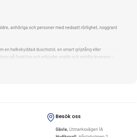
r äldre, anhöriga och personer med nedsatt rörlighet, noggrant
 om en halkskyddad duschstol, en smart griptång eller
ga krav på funktion och erbjuder snabb och smidig leverans –
Besök oss
Gävle,
Utmarksvägen 1A
Hudiksvall,
Håstaholmen 2