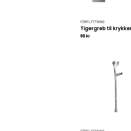
FÖRFLYTTNING
Tigergreb til krykke
69 kr
FÖRFLYTTNING