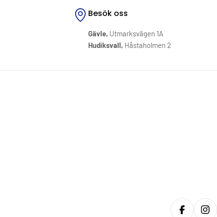
Besök oss
Gävle,
Utmarksvägen 1A
Hudiksvall,
Håstaholmen 2