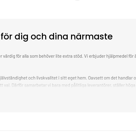
för dig och dina närmaste
r värdig för alla som behöver lite extra stöd. Vi erbjuder hjälpmedel fö
självständighet och livskvalitet i sitt eget hem. Oavsett om det handlar
tt val. Därför samarbetar vi bara med pålitliga leverantörer, ställer hö
usch. En lättare vardag. En känsla av kontroll.
tion.