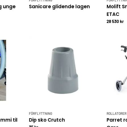
og unge
Sanicare glidende lagen
Molift S
ETAC
28 530 kr
FÖRFLYTTNING
ROLLATORER
mmi til
Dip sko Crutch
Parret r