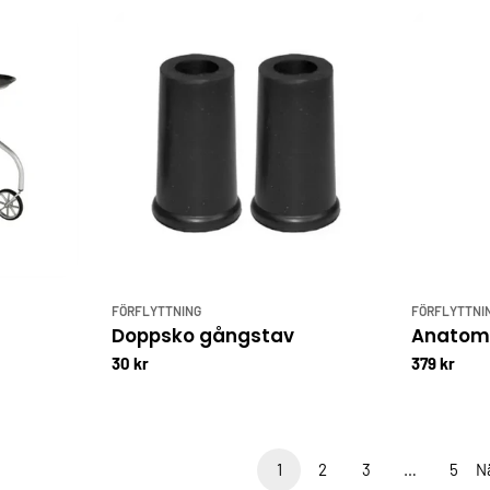
FÖRFLYTTNING
FÖRFLYTTNI
Doppsko gångstav
Anatomi
30 kr
379 kr
1
2
3
…
5
N