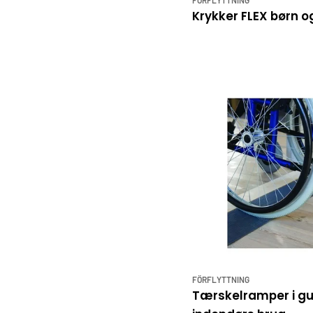
Krykker FLEX børn 
FÖRFLYTTNING
Tærskelramper i gu