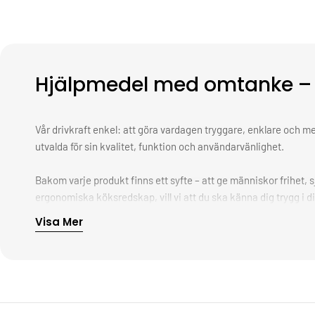
Hjälpmedel med omtanke – 
Vår drivkraft enkel: att göra vardagen tryggare, enklare och me
utvalda för sin kvalitet, funktion och användarvänlighet.
Bakom varje produkt finns ett syfte – att ge människor frihet, 
ergonomiska köksredskap, vill vi att du ska känna dig trygg i di
alltid med hjärtat först.
Visa Mer
Vi vet att det ofta är i det lilla förändringen sker. En tryggare d
Välkommen till Trygga Hjälpmedel – där omtanke möter funk