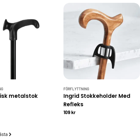
NG
FÖRFLYTTNING
sk metalstok
Ingrid Stokkeholder Med
Refleks
109 kr
ästa