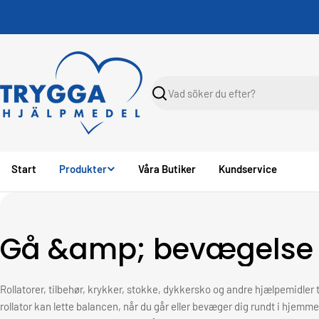
Skippa
Sök
Start
Produkter
Våra Butiker
Kundservice
K
Gå &amp; bevægelse
o
Rollatorer, tilbehør, krykker, stokke, dykkersko og andre hjælpemidler t
l
rollator kan lette balancen, når du går eller bevæger dig rundt i hjemme