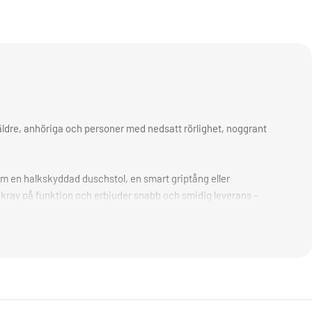
r äldre, anhöriga och personer med nedsatt rörlighet, noggrant
 om en halkskyddad duschstol, en smart griptång eller
ga krav på funktion och erbjuder snabb och smidig leverans –