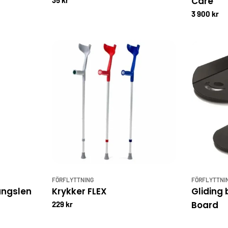
Care
35 kr
3 900 kr
FÖRFLYTTNING
FÖRFLYTTNI
ängslen
Krykker FLEX
Gliding
Board
229 kr