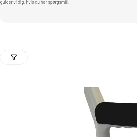
guider vi dig, hvis du har spørgsmål.
l
e
k
t
i
o
n
: