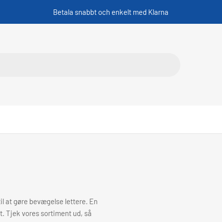
Betala snabbt och enkelt med Klarna
il at gøre bevægelse lettere. En
t. Tjek vores sortiment ud, så