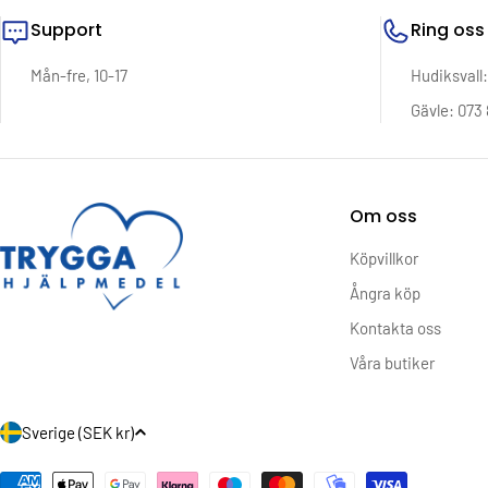
Support
Ring oss
Mån-fre, 10-17
Hudiksvall
Gävle: 073 
Om oss
Köpvillkor
Ångra köp
Kontakta oss
Våra butiker
L
Sverige (SEK kr)
a
Betalningsmetoder