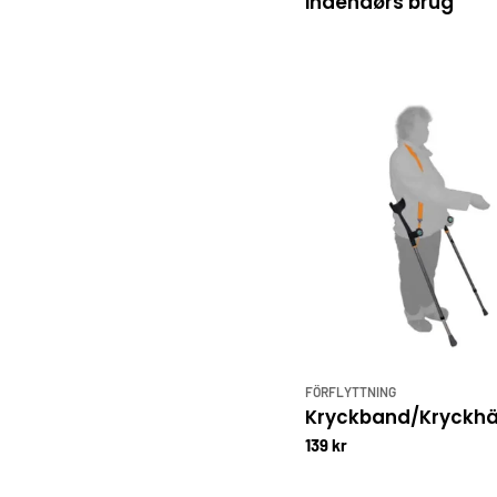
indendørs brug
FÖRFLYTTNING
Kryckband/Kryckh
139 kr