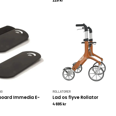
229 kr
NG
ROLLATORER
 board Immedia E-
Lad os flyve Rollator
4 695 kr