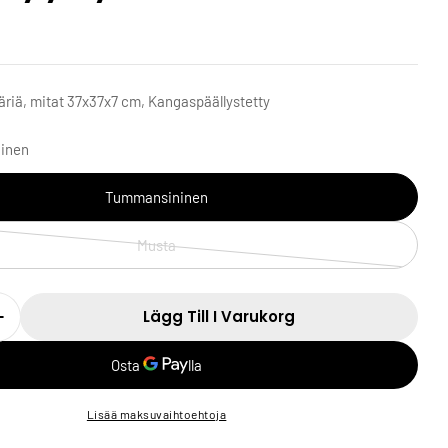
 väriä, mitat 37x37x7 cm, Kangaspäällystetty
inen
Tummansininen
Musta
Lägg Till I Varukorg
Lisää maksuvaihtoehtoja