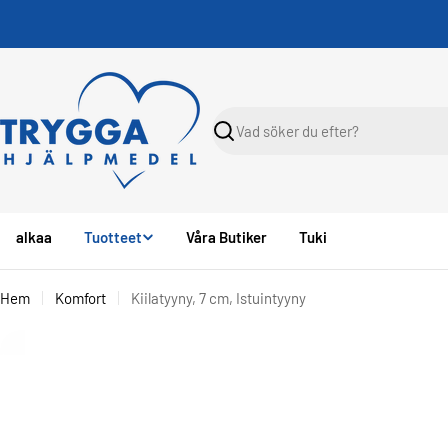
Skippa
Sök
alkaa
Tuotteet
Våra Butiker
Tuki
Hem
Komfort
Kiilatyyny, 7 cm, Istuintyyny