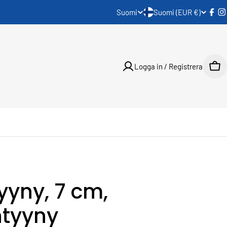
L
S
Suomi
Suomi (EUR €)
a
p
n
r
Logga in / Registrera
Var
d
å
k
tyyny, 7 cm,
ntyyny