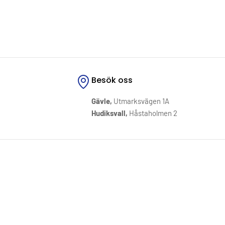
Besök oss
Gävle,
Utmarksvägen 1A
Hudiksvall,
Håstaholmen 2