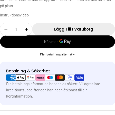
på plats.
Instruktionsvideo
Antal
Lägg Till I Varukorg
Fler betalningsalternativ
Betalning & Säkerhet
Betalningsmetoder
Din betalningsinformation behandlas säkert. Vi lagrar inte
kreditkortsuppgifter och har ingen åtkomst till din
kortinformation.