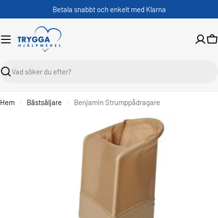
Skippa
Betala snabbt och enkelt med Klarna
V
Sök
Hem
Bästsäljare
Benjamin Strumppådragare