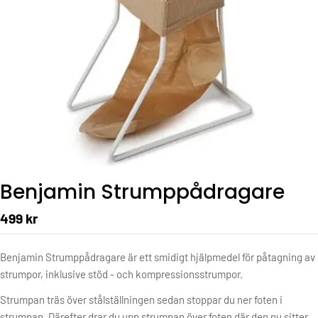
Benjamin Strumppådragare
499 kr
Benjamin Strumppådragare är ett smidigt hjälpmedel för påtagning av
strumpor, inklusive stöd - och kompressionsstrumpor.
Strumpan träs över stålställningen sedan stoppar du ner foten i
strumpan. Därefter drar du upp strumpan över foten där den nu sitter