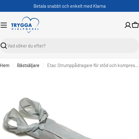
Skippa
Betala snabbt och enkelt med Klarna
V
Sök
Hem
Bästsäljare
Etac Strumppådragare för stöd och kompressionsstrumpor