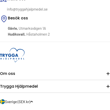
info@tryggahjalpmedel.se
Besök oss
Gävle,
Utmarksvägen 1A
Hudiksvall,
Håstaholmen 2
Om oss
Trygga Hjälpmedel
L
Sverige (SEK kr)
a