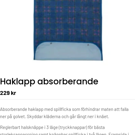
Haklapp absorberande
229 kr
Absorberande haklapp med spillficka som förhindrar maten att falla
ner på golvet. Skyddar kläderna och går långt
ner i knäet.
Reglerbart halsknäppe i 3 läge (tryckknappar) för bästa
storleksanpassning samt knäppbar spillficka i två
lägen. Framsida i