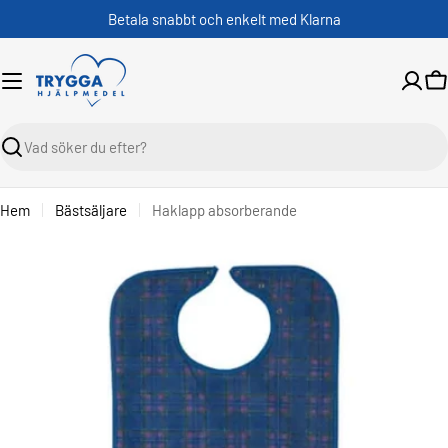
Skippa
Betala snabbt och enkelt med Klarna
V
Sök
Hem
Bästsäljare
Haklapp absorberande