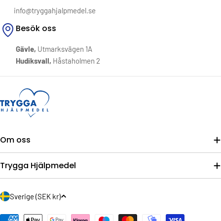
info@tryggahjalpmedel.se
Besök oss
Gävle,
Utmarksvägen 1A
Hudiksvall,
Håstaholmen 2
Om oss
Trygga Hjälpmedel
L
Sverige (SEK kr)
a
Betalningsmetoder