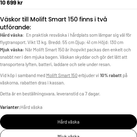
10 699 kr
Väskor till Molift Smart 150 finns i två
utförande:
Hård väska
: En praktisk resväska i hårdplats som lämpar sig väl för
flygtransport. Vikt 13 kg. Bredd: 55 cm Djup: 41 cm Höjd: 130 cm
Mjuk väska:
När Molift Smart 150 är ihopvikt packas den enkelt och
snabbt ner i den mjuka bagen. Väskan skyddar och gör det lätt att
transportera lyften, batteri, laddare och sele under resan.
Vid köp i samband med
Molift Smart 150
erbjuder vi
10% rabatt
på
väskorna, rabatten dras i kassan.
Detta är en beställningsvara, leveranstid ca 7 dagar.
Varianter:
Hård väska
Hård väska
Mjuk väska