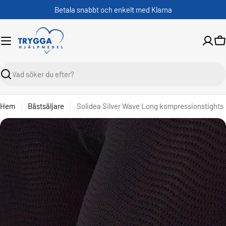
Skippa
Betala snabbt och enkelt med Klarna
V
Sök
Hem
Bästsäljare
Solidea Silver Wave Long kompressionstights