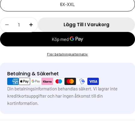
6X-XXL
Antal
Lägg Till I Varukorg
Fler betalningsalternativ
Betalning & Säkerhet
Betalningsmetoder
Din betalningsinformation behandlas säkert. Vi lagrar inte
kreditkortsuppgifter och har ingen åtkomst till din
kortinformation.