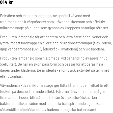
814 kr
Bekväma och eleganta leggings, av speciell vävnad med
tredimensionellt vågmönster som utövar en skonsam och effektiv
mikromassage på huden som gynnas av kroppens naturliga rörelser.
Produkten lämpar sig för att hantera och lätta återflödet i vener och
lymfa, för att förebygga en eller fler cirkulationsstörningar (t.ex. ödem,
djup venös trombos (DVT), åderbråck, lymfödem) och vid lipödem.
Produkten lämpar sig som hjälpmedel vid behandling av apelsinhud
(celluliter). De har en skön passform och passar för att bäras hela
dagen under kläderna. De är idealiska för fysisk aktivitet på gymmet
eller utomhus.
Vävnadens aktiva mikromassage ger lätta fåror i huden, vilket är ett
tecken på dess dränerande effekt. Fårorna försvinner inom några
timmar och huden blir slät och fri från överskottsvätska. Den
bakteriostatiska tråden med speciella transpirerande egenskaper
säkerställer bibehållandet av hudens biologiska balans samt