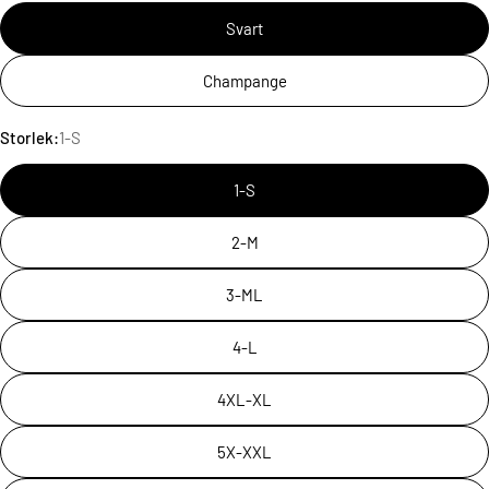
Svart
Champange
Storlek:
1-S
1-S
2-M
3-ML
4-L
4XL-XL
5X-XXL