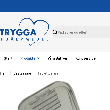
Skippa
Sök
Start
Produkter
Våra Butiker
Kundservice
Hem
Bästsäljare
Tablettdelare