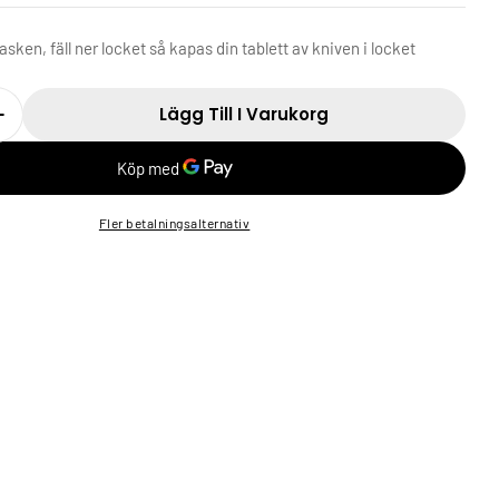
asken, fäll ner locket så kapas din tablett av kniven i locket
Lägg Till I Varukorg
Fler betalningsalternativ