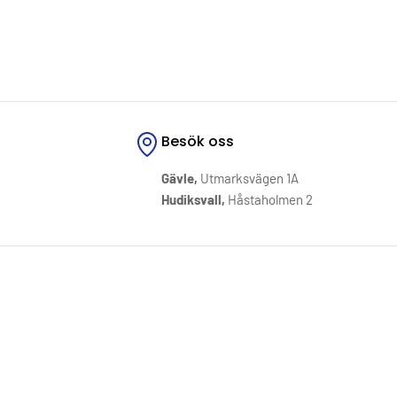
Besök oss
Gävle,
Utmarksvägen 1A
Hudiksvall,
Håstaholmen 2