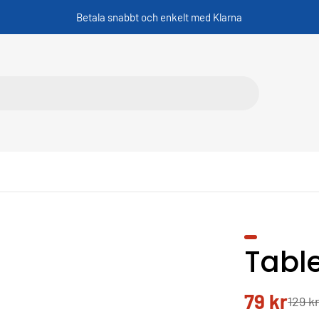
Betala snabbt och enkelt med Klarna
Table
79 kr
129 k