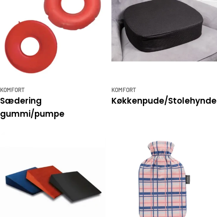
KOMFORT
KOMFORT
Sædering
Køkkenpude/Stolehynde
gummi/pumpe