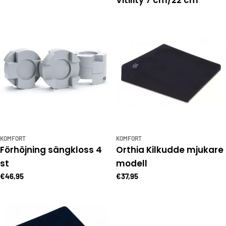
Vitility 7 cm/22 cm
KOMFORT
KOMFORT
Förhöjning sängkloss 4
Orthia Kilkudde mjukare
st
modell
€46,95
€37,95