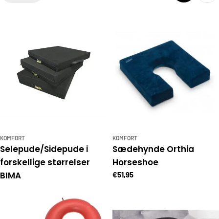
i
o
n
:
KOMFORT
KOMFORT
Selepude/Sidepude i
Sædehynde Orthia
forskellige størrelser
Horseshoe
BIMA
€51,95