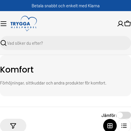
Skippa
Betala snabbt och enkelt med Klarna
V
Sök
K
Komfort
o
Förhöjningar, sittkuddar och andra produkter för komfort.
l
l
e
k
Jämför:
t