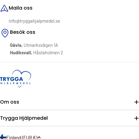
Maila oss
info@tryggahjalpmedel.se
Besök oss
Gävle,
Utmarksvägen 1A
Hudiksvall,
Håstaholmen 2
Om oss
Trygga Hjälpmedel
L
Finland (EUR €)