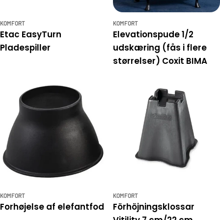
KOMFORT
KOMFORT
Etac EasyTurn
Elevationspude 1/2
Pladespiller
udskæring (fås i flere
størrelser) Coxit BIMA
KOMFORT
KOMFORT
Forhøjelse af elefantfod
Förhöjningsklossar