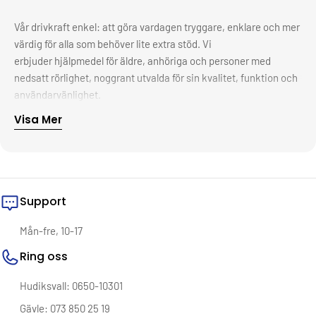
Vår drivkraft enkel: att göra vardagen tryggare, enklare och mer
värdig för alla som behöver lite extra stöd. Vi
erbjuder hjälpmedel för äldre, anhöriga och personer med
nedsatt rörlighet, noggrant utvalda för sin kvalitet, funktion och
användarvänlighet.
Visa Mer
Bakom varje produkt finns ett syfte – att ge människor frihet,
självständighet och livskvalitet i sitt eget hem. Oavsett om det
handlar om en halkskyddad duschstol, en smart griptång eller
ergonomiska köksredskap, vill vi att du ska känna dig trygg i ditt
val. Därför samarbetar vi bara med pålitliga leverantörer, ställer
Support
höga krav på funktion och erbjuder snabb och smidig leverans –
alltid med hjärtat först.
Vi vet att det ofta är i det lilla förändringen sker. En tryggare
Mån-fre, 10-17
dusch. En lättare vardag. En känsla av kontroll.
Ring oss
Välkommen till Trygga Hjälpmedel – där omtanke möter
Hudiksvall: 0650-10301
funktion.
Gävle: 073 850 25 19