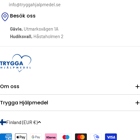
info@tryggahjalpmedel.se
Besök oss
Gävle,
Utmarksvägen 1A
Hudiksvall,
Håstaholmen 2
Om oss
Trygga Hjälpmedel
L
Finland (EUR €)
a
n
Betalningsmetoder