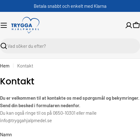
Skippa
Betala snabbt och enkelt med Klarna
V
Sök
Hem
Kontakt
Kontakt
Du er velkommen til at kontakte os med spørgsmål og bekymringer.
Send din besked i formularen nedenfor.
Du kan også ringe til os på 0650-10301 eller maile
info@tryggahjalpmedel.se
K
Namn