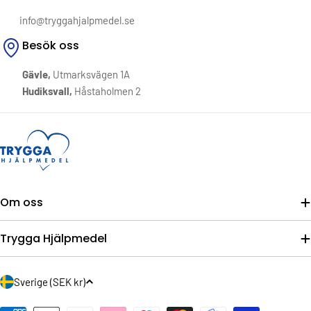
info@tryggahjalpmedel.se
Besök oss
Gävle,
Utmarksvägen 1A
Hudiksvall,
Håstaholmen 2
Om oss
Trygga Hjälpmedel
L
Sverige (SEK kr)
a