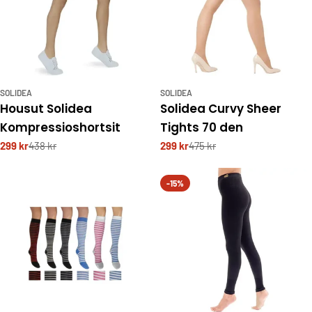
SOLIDEA
SOLIDEA
Housut Solidea
Solidea Curvy Sheer
Kompressioshortsit
Tights 70 den
299 kr
438 kr
299 kr
475 kr
-15%