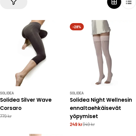
i
o
n
-28%
:
SOLIDEA
SOLIDEA
Solidea Silver Wave
Solidea Night Wellnesin
Corsaro
ennaltaehkäisevät
yöpymiset
779 kr
249 kr
349 kr