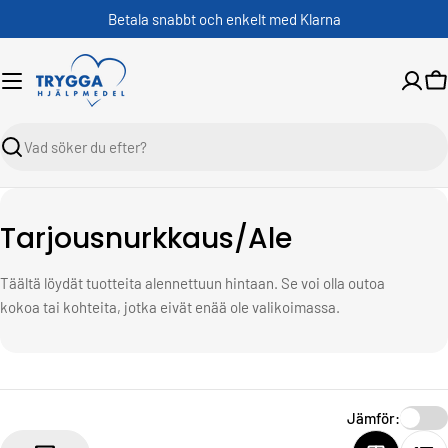
Skippa
Betala snabbt och enkelt med Klarna
V
Sök
K
Tarjousnurkkaus/Ale
o
Täältä löydät tuotteita alennettuun hintaan. Se voi olla outoa
l
kokoa tai kohteita, jotka eivät enää ole valikoimassa.
l
e
k
Jämför:
t