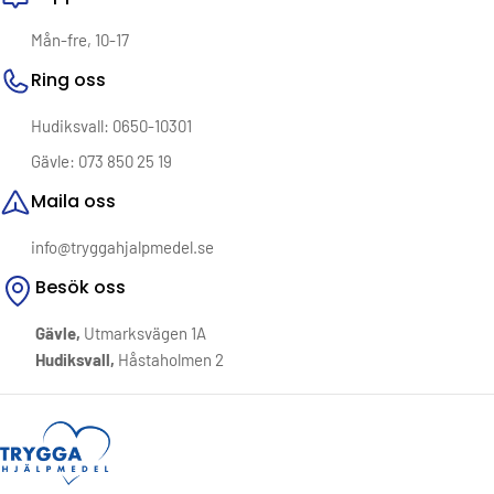
höga krav på funktion och erbjuder snabb och smidig leverans –
alltid med hjärtat först.
Vi vet att det ofta är i det lilla förändringen sker. En tryggare
Mån-fre, 10-17
dusch. En lättare vardag. En känsla av kontroll.
Ring oss
Välkommen till Trygga Hjälpmedel – där omtanke möter
Hudiksvall: 0650-10301
funktion.
Gävle: 073 850 25 19
Maila oss
info@tryggahjalpmedel.se
Besök oss
Gävle,
Utmarksvägen 1A
Hudiksvall,
Håstaholmen 2