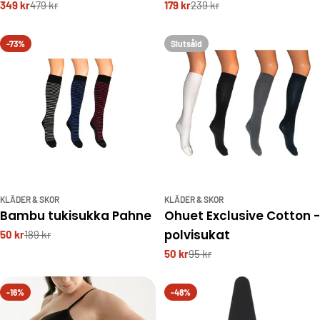
349 kr
479 kr
179 kr
239 kr
-73%
Slutsåld
KLÄDER & SKOR
KLÄDER & SKOR
Bambu tukisukka Pahne
Ohuet Exclusive Cotton -
polvisukat
50 kr
189 kr
50 kr
95 kr
-16%
-48%