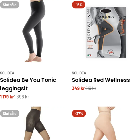
Slutsåld
-16%
SOLIDEA
SOLIDEA
Solidea Be You Tonic
Solidea Red Wellness
leggingsit
349 kr
416 kr
1 179 kr
1 398 kr
Slutsåld
-37%