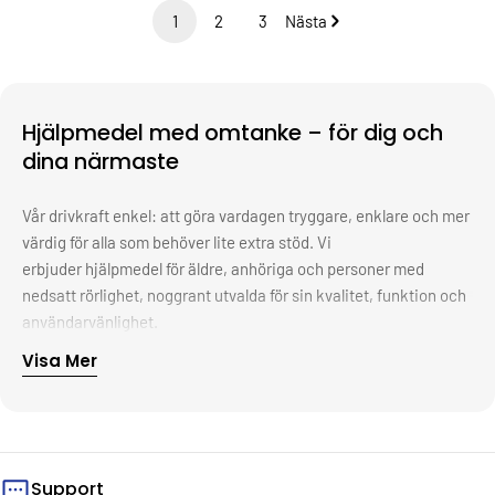
1
2
3
Nästa
Hjälpmedel med omtanke – för dig och
dina närmaste
Vår drivkraft enkel: att göra vardagen tryggare, enklare och mer
värdig för alla som behöver lite extra stöd. Vi
erbjuder hjälpmedel för äldre, anhöriga och personer med
nedsatt rörlighet, noggrant utvalda för sin kvalitet, funktion och
användarvänlighet.
Visa Mer
Bakom varje produkt finns ett syfte – att ge människor frihet,
självständighet och livskvalitet i sitt eget hem. Oavsett om det
handlar om en halkskyddad duschstol, en smart griptång eller
ergonomiska köksredskap, vill vi att du ska känna dig trygg i ditt
val. Därför samarbetar vi bara med pålitliga leverantörer, ställer
Support