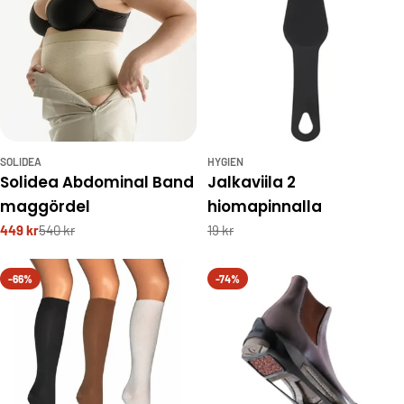
SOLIDEA
HYGIEN
Solidea Abdominal Band
Jalkaviila 2
maggördel
hiomapinnalla
449 kr
540 kr
19 kr
-66%
-74%