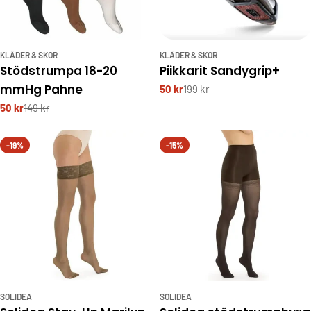
KLÄDER & SKOR
KLÄDER & SKOR
Stödstrumpa 18-20
Piikkarit Sandygrip+
mmHg Pahne
50 kr
199 kr
50 kr
149 kr
-19%
-15%
SOLIDEA
SOLIDEA