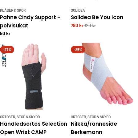
KLÄDER & SKOR
SOLIDEA
Pahne Cindy Support -
Solidea Be You Icon
polvisukat
780 kr
920 kr
50 kr
-27%
-25%
ORTOSER, STÖD & SKYDD
ORTOSER, STÖD & SKYDD
Handledsortos Selection
Nilkka/ranneside
Open Wrist CAMP
Berkemann