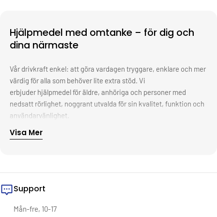
Hjälpmedel med omtanke – för dig och
dina närmaste
Vår drivkraft enkel: att göra vardagen tryggare, enklare och mer
värdig för alla som behöver lite extra stöd. Vi
erbjuder hjälpmedel för äldre, anhöriga och personer med
nedsatt rörlighet, noggrant utvalda för sin kvalitet, funktion och
användarvänlighet.
Visa Mer
Bakom varje produkt finns ett syfte – att ge människor frihet,
självständighet och livskvalitet i sitt eget hem. Oavsett om det
handlar om en halkskyddad duschstol, en smart griptång eller
ergonomiska köksredskap, vill vi att du ska känna dig trygg i ditt
val. Därför samarbetar vi bara med pålitliga leverantörer, ställer
Support
höga krav på funktion och erbjuder snabb och smidig leverans –
alltid med hjärtat först.
Vi vet att det ofta är i det lilla förändringen sker. En tryggare
Mån-fre, 10-17