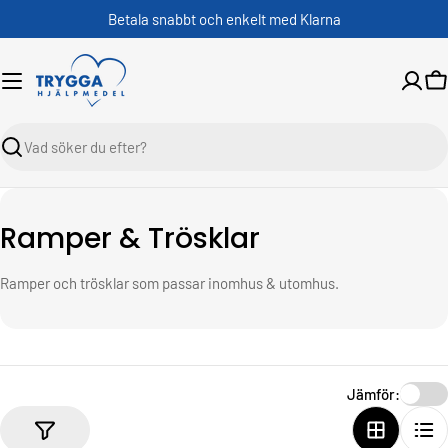
Skippa
Betala snabbt och enkelt med Klarna
V
Sök
K
Ramper & Trösklar
o
Ramper och trösklar som passar inomhus & utomhus.
l
l
e
k
Jämför:
t