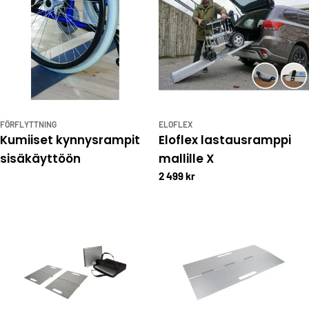
FÖRFLYTTNING
ELOFLEX
Kumiiset kynnysrampit
Eloflex lastausramppi
sisäkäyttöön
mallille X
2 499 kr