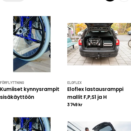
i
o
n
:
FÖRFLYTTNING
ELOFLEX
Kumiiset kynnysrampit
Eloflex lastausramppi
sisäkäyttöön
mallit F,P,S1 ja H
3 749 kr