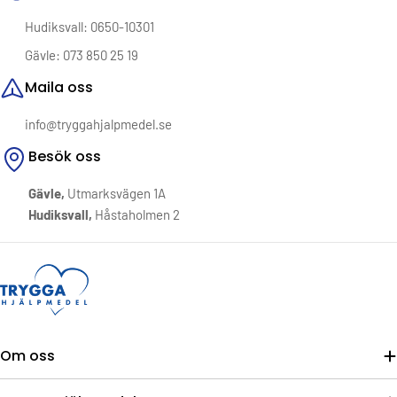
Välkommen till Trygga Hjälpmedel – där omtanke möter
Hudiksvall: 0650-10301
funktion.
Gävle: 073 850 25 19
Maila oss
info@tryggahjalpmedel.se
Besök oss
Gävle,
Utmarksvägen 1A
Hudiksvall,
Håstaholmen 2
Om oss