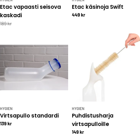
Etac vapaasti seisova
Etac käsinoja Swift
kaskadi
449 kr
189 kr
HYGIEN
HYGIEN
Virtsapullo standardi
Puhdistusharja
virtsapulloille
139 kr
149 kr