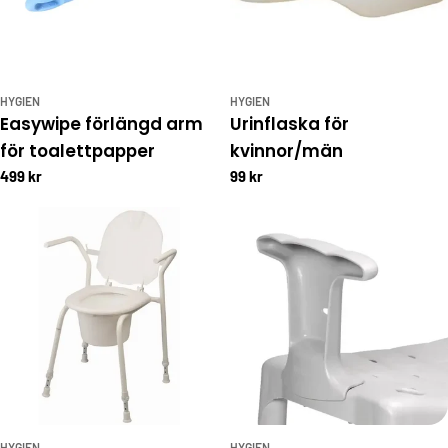
HYGIEN
HYGIEN
Easywipe förlängd arm
Urinflaska för
för toalettpapper
kvinnor/män
499 kr
99 kr
HYGIEN
HYGIEN