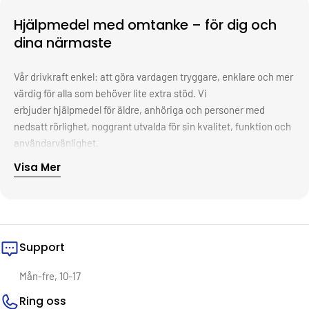
Hjälpmedel med omtanke – för dig och
dina närmaste
Vår drivkraft enkel: att göra vardagen tryggare, enklare och mer
värdig för alla som behöver lite extra stöd. Vi
erbjuder hjälpmedel för äldre, anhöriga och personer med
nedsatt rörlighet, noggrant utvalda för sin kvalitet, funktion och
användarvänlighet.
Visa Mer
Bakom varje produkt finns ett syfte – att ge människor frihet,
självständighet och livskvalitet i sitt eget hem. Oavsett om det
handlar om en halkskyddad duschstol, en smart griptång eller
ergonomiska köksredskap, vill vi att du ska känna dig trygg i ditt
val. Därför samarbetar vi bara med pålitliga leverantörer, ställer
Support
höga krav på funktion och erbjuder snabb och smidig leverans –
alltid med hjärtat först.
Vi vet att det ofta är i det lilla förändringen sker. En tryggare
Mån-fre, 10-17
dusch. En lättare vardag. En känsla av kontroll.
Ring oss