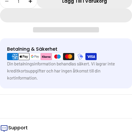
Lägg Till I Varukorg
Betalning & Säkerhet
Betalningsmetoder
Din betalningsinformation behandlas säkert. Vi lagrar inte
kreditkortsuppgifter och har ingen åtkomst till din
kortinformation.
Support