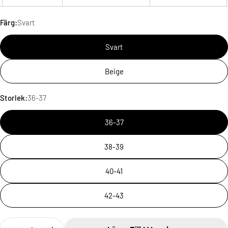
Färg:
Svart
Svart
Beige
Storlek:
36-37
36-37
38-39
40-41
42-43
Antal