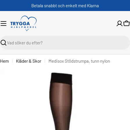
Skippa
Betala snabbt och enkelt med Klarna
V
Sök
Hem
Kläder & Skor
Medisox Stödstrumpa, tunn nylon