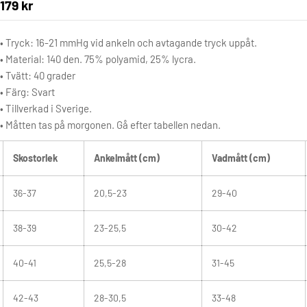
179 kr
•
Tryck: 16-21 mmHg vid ankeln och avtagande tryck uppåt.
•
Material: 140 den. 75% polyamid, 25% lycra.
•
Tvätt: 40 grader
•
Färg: Svart
•
Tillverkad i Sverige.
•
Måtten tas på morgonen. Gå efter tabellen nedan.
Skostorlek
Ankelmått (cm)
Vadmått (cm)
36-37
20,5-23
29-40
38-39
23-25,5
30-42
40-41
25,5-28
31-45
42-43
28-30,5
33-48