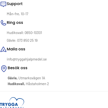
Support
Mån-fre, 10-17
Ring oss
Hudiksvall: 0650-10301
Gävle: 073 850 25 19
Maila oss
info@tryggahjalpmedel.se
Besök oss
Gävle,
Utmarksvägen 1A
Hudiksvall,
Håstaholmen 2