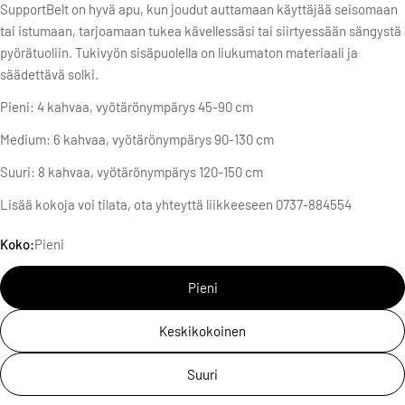
SupportBelt on hyvä apu, kun joudut auttamaan käyttäjää seisomaan
tai istumaan, tarjoamaan tukea kävellessäsi tai siirtyessään sängystä
pyörätuoliin. Tukivyön sisäpuolella on liukumaton materiaali ja
säädettävä solki.
Pieni: 4 kahvaa, vyötärönympärys 45-90 cm
Medium: 6 kahvaa, vyötärönympärys 90-130 cm
Suuri: 8 kahvaa, vyötärönympärys 120-150 cm
Lisää kokoja voi tilata, ota yhteyttä liikkeeseen 0737-884554
Koko:
Pieni
Pieni
Keskikokoinen
Suuri